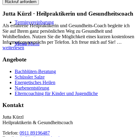
Aktuelles
Jutta Kürzl · Heilpraktikerin und Gesundheitscoach
Terminvereinbarung
Als erfahrene Heilpraktikerin und Gesundheits-Coach begleite ich
Sie auf Ihrem ganz persönlichen Weg zu Gesundheit und
Wohlbefinden. Nutzen Sie die Möglichkeit eines kurzen kostenlosen
Informationsgesprächs per Telefon. Ich freue mich auf Sie! …
Menü
Menü
weiterlesen
Angebote
Bachblüten-Beratung
Schüssler Salze
Energetisches Heilen
Narbenentstörung
Elterncoaching für Kinder und Jugendliche
Kontakt
Jutta Kürzl
Heilpraktikerin & Gesundheitscoach
Telefon:
0911 89196487