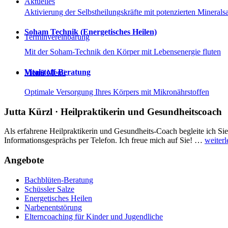
Aktuelles
Aktivierung der Selbstheilungskräfte mit potenzierten Minerals
Soham Technik (Energetisches Heilen)
Terminvereinbarung
Mit der Soham-Technik den Körper mit Lebensenergie fluten
Vitalstoff-Beratung
Menü
Menü
Optimale Versorgung Ihres Körpers mit Mikronährstoffen
Jutta Kürzl · Heilpraktikerin und Gesundheitscoach
Als erfahrene Heilpraktikerin und Gesundheits-Coach begleite ich S
Informationsgesprächs per Telefon. Ich freue mich auf Sie! …
weiterl
Angebote
Bachblüten-Beratung
Schüssler Salze
Energetisches Heilen
Narbenentstörung
Elterncoaching für Kinder und Jugendliche