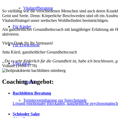
Vitalstoffberatung
So vielfältig wie die verschiedenen Menschen sind auch deren Krankh
Geist und Seele. Denn: Körperliche Beschwerden sind oft ein Ausdr
Vitalstoffmängel unser seelisches Wohlbefinden beeinträchtigen.
Für Kinder
Als ganzheitlicher Gesundheitscoach mit langjähriger Erfahrung als H
aktivieren.
Vielen Dank für Ihr Vertrauen!
Für Erwachsene
Jutta Kürzl, ganzheitlicher Gesundheitscoach
„Da es sehr förderlich für die Gesundheit ist, habe ich beschlossen, g
Über mich
Voltaire (1694-1778)
Coaching Angebot:
Kontakt
Bachblüten Beratung
Terminvereinbarung zur Sprechstunde
Lösung emotionaler Blockaden, ganzheitliche psychosomatisc
Schüssler Salze